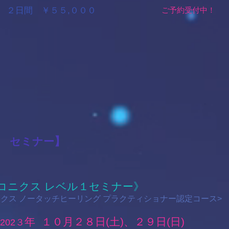
× ２日間 ￥５５,０００
ご予約受付中！
】
 セミナー
コニクス レベル１セミナー》
ニクス ノータッチヒーリング プラクティショナー認定コース>
年 １０
月２８日(土)、２９日(日)
02３