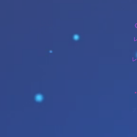
《
１
レ
１
プ