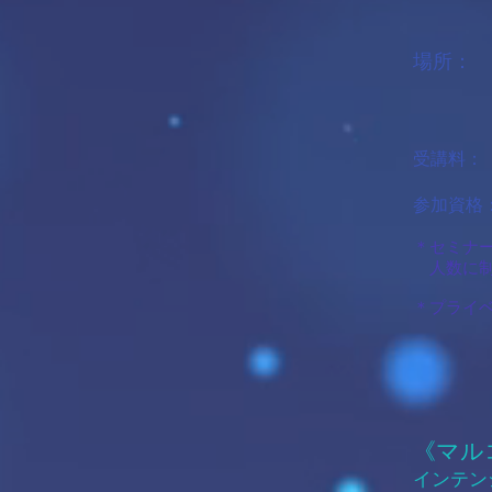
11:0
​場所：
​ 東
受講料：
​参加資
＊セミナ
人数に制
​＊プラ
《マル
インテン