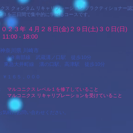
ニクス クォンタム リキャリブレーション プラクティショナー認
と３を三日間で集中的に学べるコースです。
０２３年 ４月２８日(金)２９日(土)３０日(日)
11:00 - 18:00
​
 神奈川県 川崎市
ＪＲ南部線 武蔵溝ノ口駅 徒歩10分
急大井町線 溝の口駅、高津駅 徒歩10分
 ￥１６５，０００
格：
マルコニクス レベル１を修了している
こと
コニクス リキャリブレーションを受けていること
お気軽にお問い合わせください。