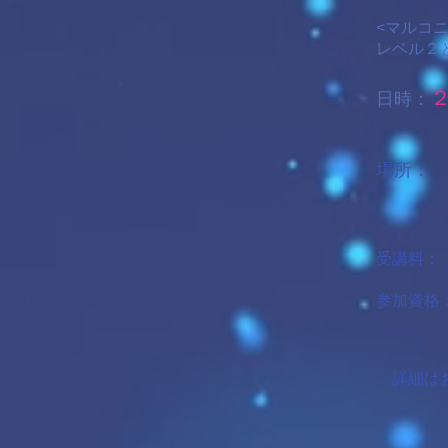
​<マルコ
レベル２
２
日時：
​場所：
​ 東
受講料：
​参加資
​ マル
​
詳細は