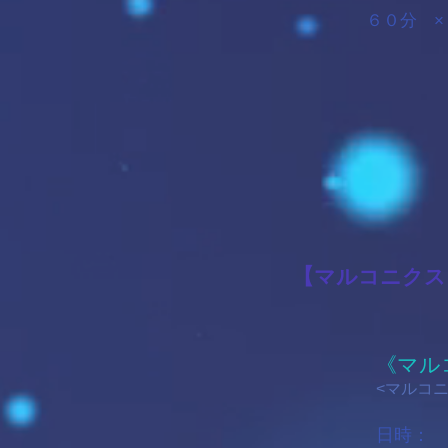
​６０分 
【
マルコニクス
《マル
<マルコ
日時：
2