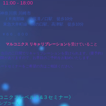
0 - 18:00
 神奈川県 川崎市
ＪＲ南部線 武蔵溝ノ口駅 徒歩10分
急大井町線 溝の口駅、高津駅 徒歩10分
 ￥６６，０００
格：
マルコニクス リキャリブレーション
を受けていること
ー当日の二日間でリキャリブレーションを受けられます。(要予約）
限がありますので、お早目のご予約をお勧めいたします。
イベートセミナーをご希望の方はご相談ください。
コニクスレベル２&３セミナー》
シブコース